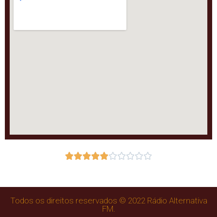










Todos os direitos reservados © 2022 Rádio Alternativa
FM.