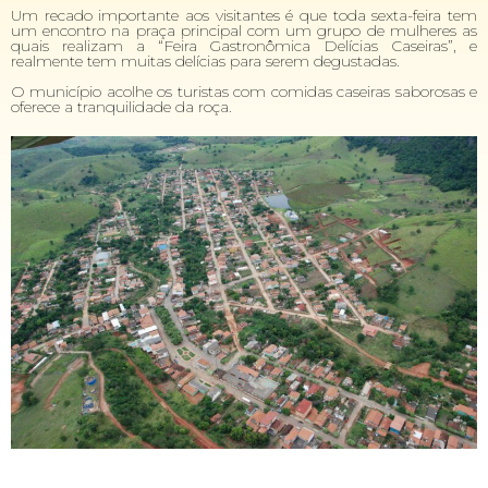
Um recado importante aos visitantes é que toda sexta-feira tem
um encontro na praça principal com um grupo de mulheres as
quais realizam a “Feira Gastronômica Delícias Caseiras”, e
realmente tem muitas delícias para serem degustadas.
O município acolhe os turistas com comidas caseiras saborosas e
oferece a tranquilidade da roça.